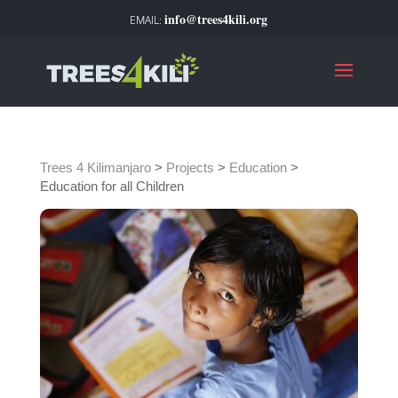
info@trees4kili.org
Trees 4 Kilimanjaro
>
Projects
>
Education
>
Education for all Children